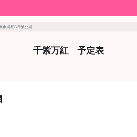
楽市楽座IN千波公園
千紫万紅 予定表
園