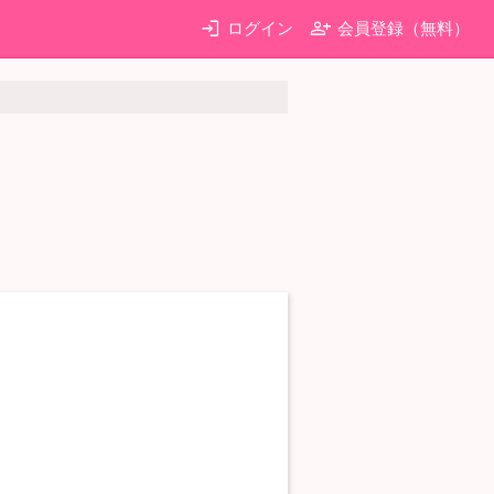
login
person_add
ログイン
会員登録（無料）