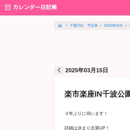
calendar_month
カレンダー日記帳
home
千紫万紅 予定表
2025年03月
arrow_back_ios
2025年03月15日
楽市楽座IN千波公
３年ぶりに伺います！
詳細は決まり次第UP！