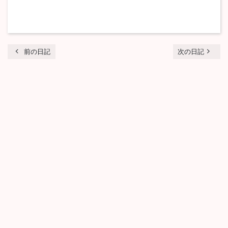
chevron_left
navigate_next
前の日記
次の日記