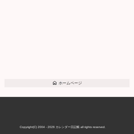
home
ホームページ
Copyright(C) 2004 - 2026
カレンダー日記帳
all rights reserved.