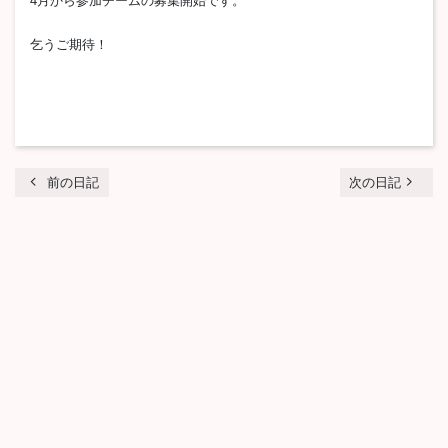
4月から参加チームの募集開始です。
乞うご期待！
chevron_left
navigate_next
前の日記
次の日記