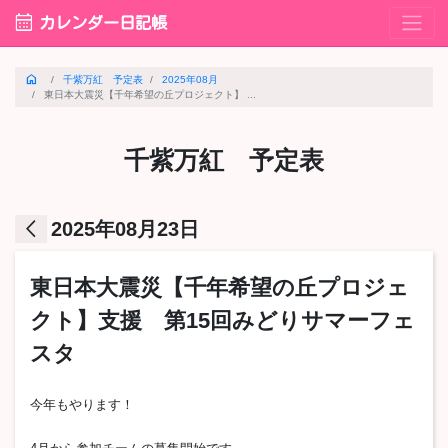
calendar_month
カレンダー日記帳
home
千紫万紅 予定表
2025年08月
東日本大震災【千年希望の丘プロジェクト】 ...
千紫万紅 予定表
arrow_back_ios
2025年08月23日
東日本大震災【千年希望の丘プロジェ
クト】支援 第15回みどりサマーフェ
スタ
今年もやります！