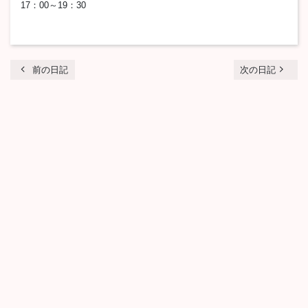
17：00～19：30
chevron_left
navigate_next
前の日記
次の日記