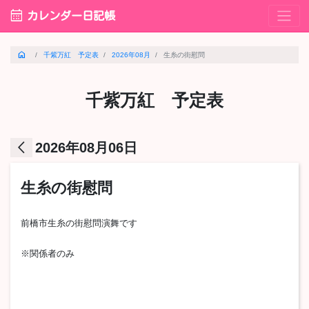
calendar_month
カレンダー日記帳
home
千紫万紅 予定表
2026年08月
生糸の街慰問
千紫万紅 予定表
arrow_back_ios
2026年08月06日
生糸の街慰問
前橋市生糸の街慰問演舞です
※関係者のみ