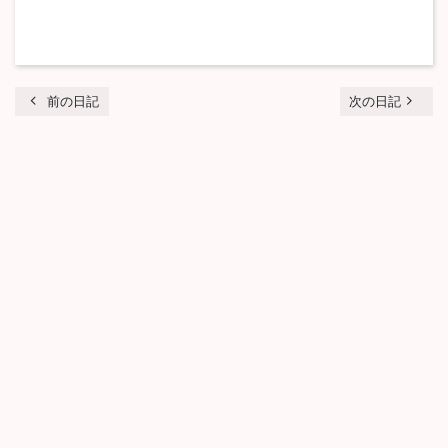
chevron_left
navigate_next
前の日記
次の日記