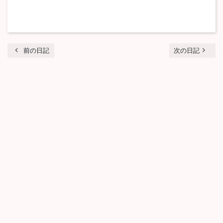
chevron_left
navigate_next
前の日記
次の日記