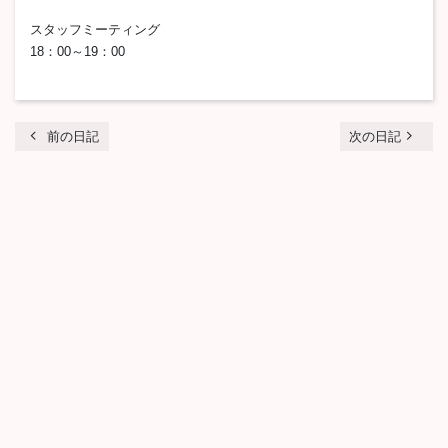
スタッフミーティング
18：00～19：00
chevron_left
navigate_next
前の日記
次の日記