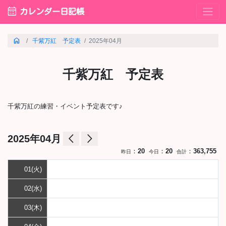
calendar_month
カレンダー日記帳
home
千紫万紅 予定表
2025年04月
千紫万紅 予定表
千紫万紅の練習・イベント予定表です♪
arrow_back_ios
arrow_forward_ios
2025年04月
：
20
：
20
：
363,755
昨日
今日
合計
01(火)
02(水)
03(木)