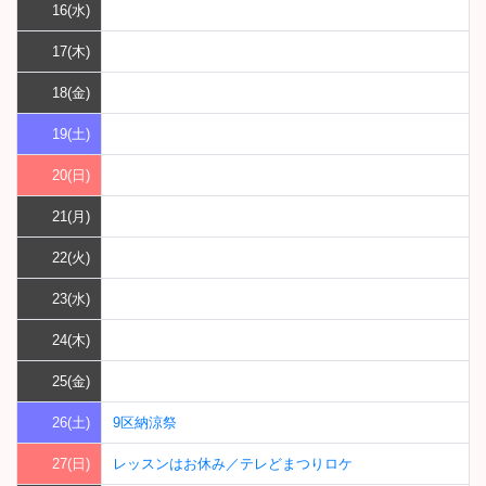
16(水)
17(木)
18(金)
19(土)
20(日)
21(月)
22(火)
23(水)
24(木)
25(金)
26(土)
9区納涼祭
27(日)
レッスンはお休み／テレどまつりロケ