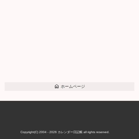
home
ホームページ
Copyright(C) 2004 - 2026
カレンダー日記帳
all rights reserved.