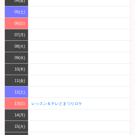
04(金)
05(土)
06(日)
07(月)
08(火)
09(水)
10(木)
11(金)
12(土)
13(日)
レッスン＆テレどまつりロケ
14(月)
15(火)