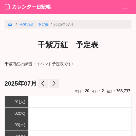
calendar_month
カレンダー日記帳
home
千紫万紅 予定表
2025年07月
千紫万紅 予定表
千紫万紅の練習・イベント予定表です♪
arrow_back_ios
arrow_forward_ios
2025年07月
：
20
：
2
：
363,737
昨日
今日
合計
01(火)
02(水)
03(木)