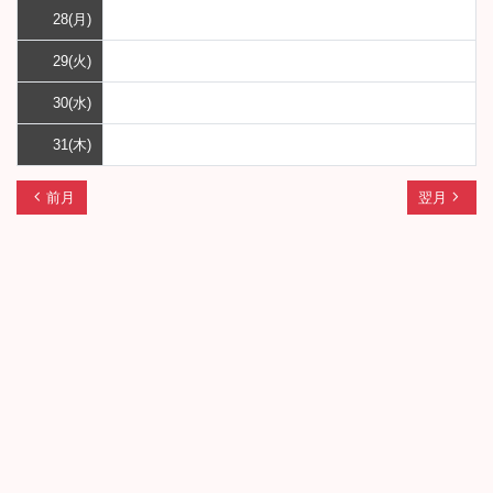
28(月)
29(火)
30(水)
31(木)
chevron_left
navigate_next
前月
翌月